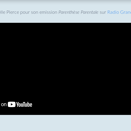
elle Pierce pour son emission
Parenthèse Parentale
sur
Radio Gran