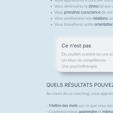
Vous apprendrez à concilier votr
Vous diminuerez le
stress
lié aux
Vous
prendrez conscience
de vos
Vous améliorerez vos
relations
av
Vous travaillerez votre
orientatio
Ce n'est pas
Du soutien scolaire ou une a
Un bilan de compétences
Une psychothérapie
QUELS RÉSULTATS POUVE
Au cours de ce coaching, vous appren
-
Mettre des mots
sur ce que vous aime
- Comment mieux
apprendre
et
mémo