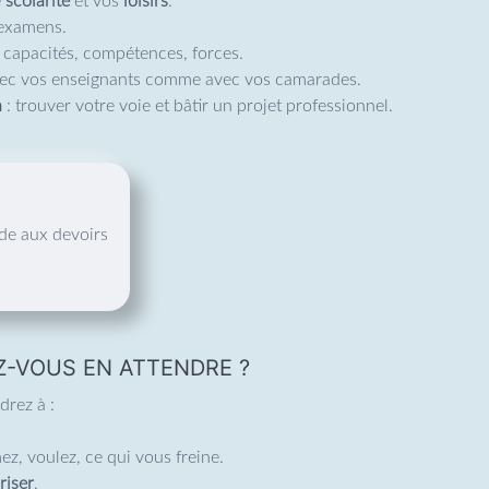
e
scolarité
et vos
loisirs
.
 examens.
 capacités, compétences, forces.
ec vos enseignants comme avec vos camarades.
n
: trouver votre voie et bâtir un projet professionnel.
ide aux devoirs
Z-VOUS EN ATTENDRE ?
drez à :
z, voulez, ce qui vous freine.
riser
.